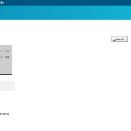
ade
C
ancelar
re as
or ou
eros)