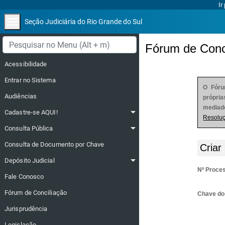
Ir
menu
Seção Judiciária do Rio Grande do Sul
Menu lateral
Fórum de Conc
Acessibilidade
Entrar no Sistema
O Fóru
Audiências
própria
mediado
arrow_drop_down
Cadastre-se AQUI!
Resolu
arrow_drop_down
Consulta Pública
Consulta de Documento por Chave
Criar
arrow_drop_down
Depósito Judicial
Nº Proce
Fale Conosco
Fórum de Conciliação
Chave do
Jurisprudência
Legislação