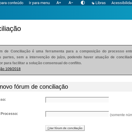
text_increase
text_decrease
contrast
 para conteúdo
Ir para menu
Libras
Acessibilid
iliação
m de Conciliação é uma ferramenta para a composição do processo ent
s partes, sem a intervenção do juízo, podendo haver atuação de conciliad
r para facilitar a solução consensual do conflito.
ção 109/2018
 novo fórum de conciliação
sso:
 Processo:
(somente núm
C
riar fórum de conciliação