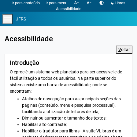
text_increase
text_decrease
contrast
Ir para conteúdo
Ir para menu
Libras
Acessibilidade
menu
JFRS
Acessibilidade
V
oltar
Introdução
O eproc é um sistema web planejado para ser acessível e de
fácil utilização a todos os usuários. Na parte superior do
sistema existe uma barra de acessibilidade, onde se
encontram:
Atalhos de navegação para as principais seções das
páginas (conteúdo, menu e pesquisa processual),
facilitando a utilização de leitores de tela;
Diminuir ou aumentar o tamanho dos textos;
Habilitar alto contraste;
Habilitar o tradutor para libras - A suite VLibras é um