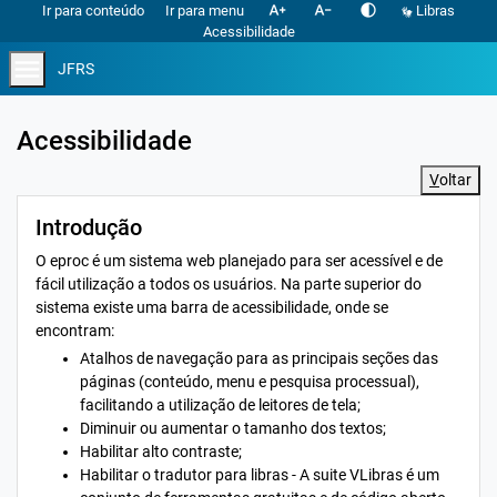
text_increase
text_decrease
contrast
Ir para conteúdo
Ir para menu
Libras
Acessibilidade
menu
JFRS
Acessibilidade
V
oltar
Introdução
O eproc é um sistema web planejado para ser acessível e de
fácil utilização a todos os usuários. Na parte superior do
sistema existe uma barra de acessibilidade, onde se
encontram:
Atalhos de navegação para as principais seções das
páginas (conteúdo, menu e pesquisa processual),
facilitando a utilização de leitores de tela;
Diminuir ou aumentar o tamanho dos textos;
Habilitar alto contraste;
Habilitar o tradutor para libras - A suite VLibras é um